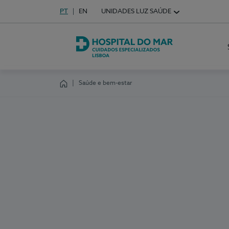
Idioma em Português
PT
English Language
EN
UNIDADES LUZ SAÚDE
Escolha o seu idioma
Hospital do Mar Lisboa
Saúde e bem-estar
Homepage