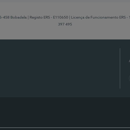
95-458 Bobadela
| Registo ERS - E110650
| Licença de Funcionamento ERS -
397 495