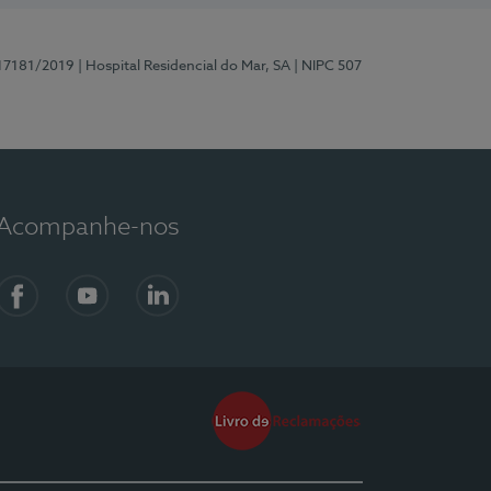
 17181/2019
| Hospital Residencial do Mar, SA
| NIPC 507
Acompanhe-nos
Facebook
YouTube
LinkedIn