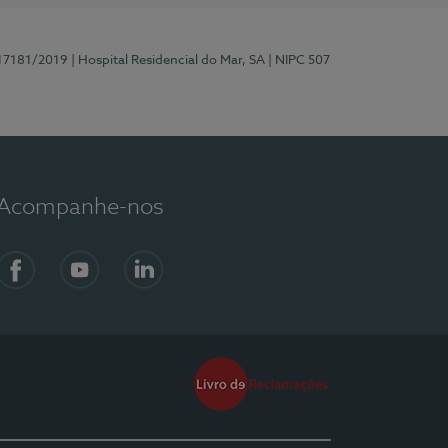
 17181/2019
| Hospital Residencial do Mar, SA
| NIPC 507
Acompanhe-nos
Facebook
YouTube
LinkedIn