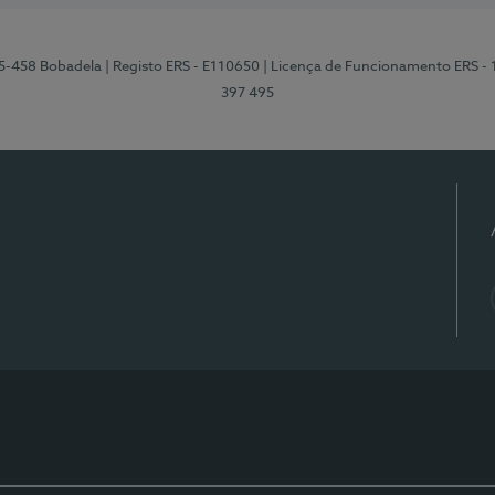
95-458 Bobadela
| Registo ERS - E110650
| Licença de Funcionamento ERS -
397 495