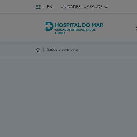
Idioma em Português
PT
English Language
EN
UNIDADES LUZ SAÚDE
Escolha o seu idioma
Hospital do Mar Lisboa
Saúde e bem-estar
Homepage