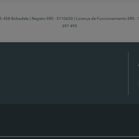
95-458 Bobadela
| Registo ERS - E110650
| Licença de Funcionamento ERS -
397 495