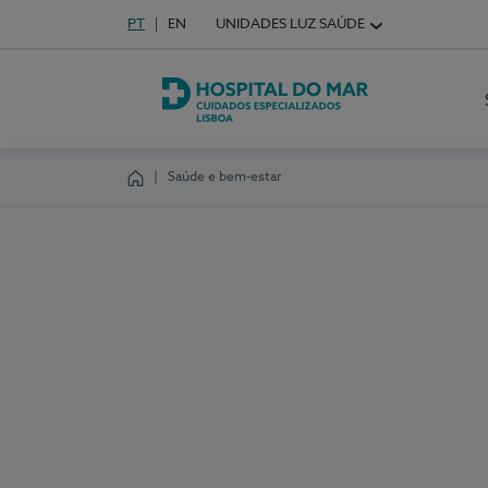
Idioma em Português
PT
English Language
EN
UNIDADES LUZ SAÚDE
Escolha o seu idioma
Hospital do Mar Lisboa
Saúde e bem-estar
Homepage