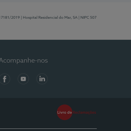
 17181/2019
| Hospital Residencial do Mar, SA
| NIPC 507
Acompanhe-nos
Facebook
YouTube
LinkedIn