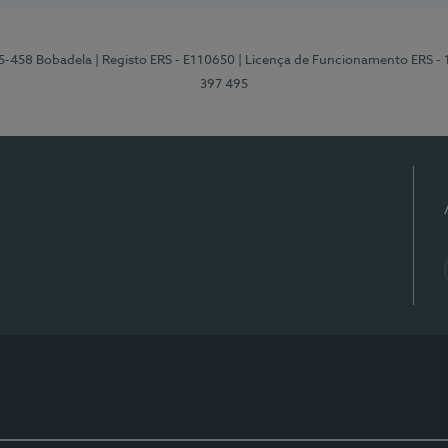
95-458 Bobadela
| Registo ERS - E110650
| Licença de Funcionamento ERS -
397 495