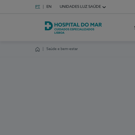
Idioma em Português
PT
English Language
EN
UNIDADES LUZ SAÚDE
Escolha o seu idioma
Hospital do Mar Lisboa
Saúde e bem-estar
Homepage