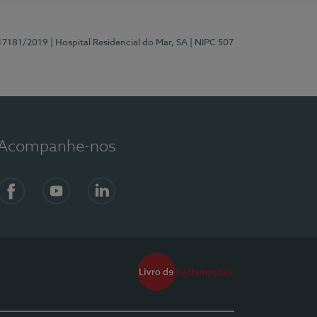
 17181/2019
| Hospital Residencial do Mar, SA
| NIPC 507
Acompanhe-nos
Facebook
YouTube
LinkedIn