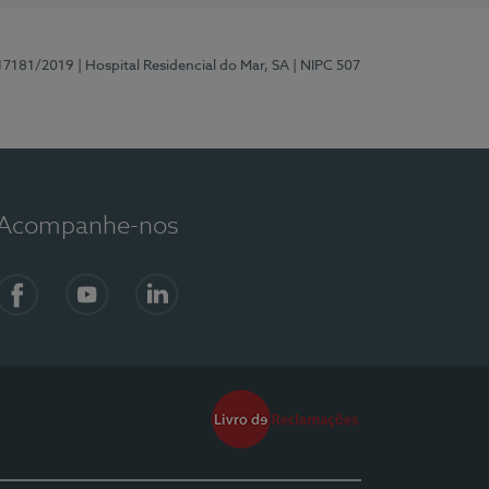
 17181/2019
| Hospital Residencial do Mar, SA
| NIPC 507
Acompanhe-nos
Facebook
YouTube
LinkedIn