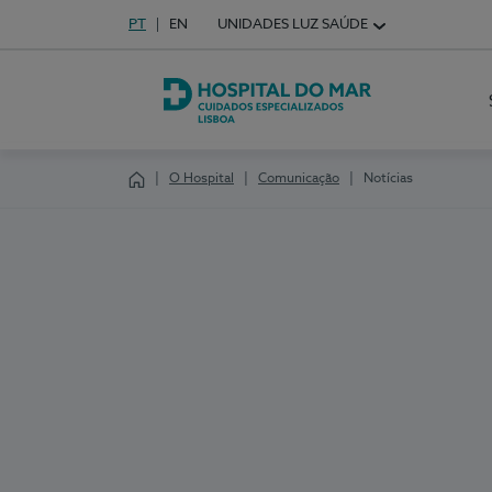
Idioma em Português
PT
English Language
EN
UNIDADES LUZ SAÚDE
Escolha o seu idioma
Hospital do Mar Lisboa
O Hospital
Comunicação
Notícias
Homepage