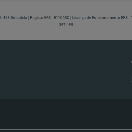
95-458 Bobadela
| Registo ERS - E110650
| Licença de Funcionamento ERS -
397 495