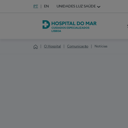
Idioma em Português
PT
English Language
EN
UNIDADES LUZ SAÚDE
Escolha o seu idioma
Hospital do Mar Lisboa
O Hospital
Comunicação
Notícias
Homepage