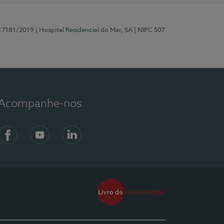
 17181/2019
| Hospital Residencial do Mar, SA
| NIPC 507
Acompanhe-nos
Facebook
YouTube
LinkedIn