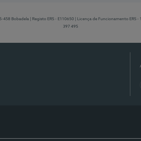
95-458 Bobadela
| Registo ERS - E110650
| Licença de Funcionamento ERS -
397 495