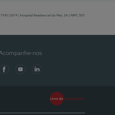
 17181/2019
| Hospital Residencial do Mar, SA
| NIPC 507
Acompanhe-nos
Facebook
YouTube
LinkedIn