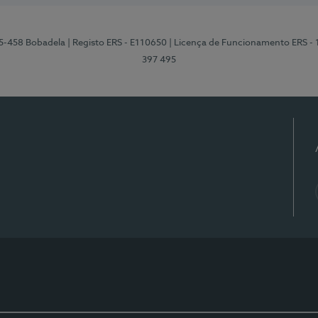
95-458 Bobadela
| Registo ERS - E110650
| Licença de Funcionamento ERS -
397 495