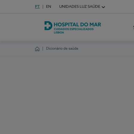
Idioma em Português
PT
English Language
EN
UNIDADES LUZ SAÚDE
Escolha o seu idioma
Hospital do Mar Lisboa
Dicionário de saúde
Homepage