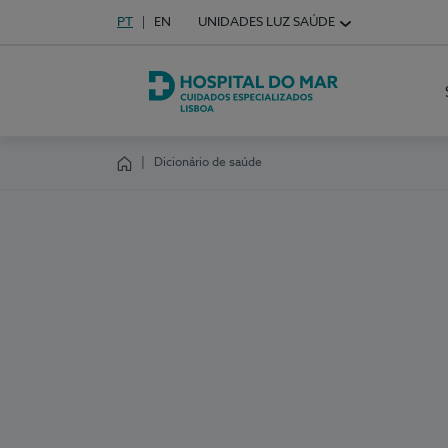
Idioma em Português
PT
English Language
EN
UNIDADES LUZ SAÚDE
Escolha o seu idioma
Hospital do Mar Lisboa
Dicionário de saúde
Homepage