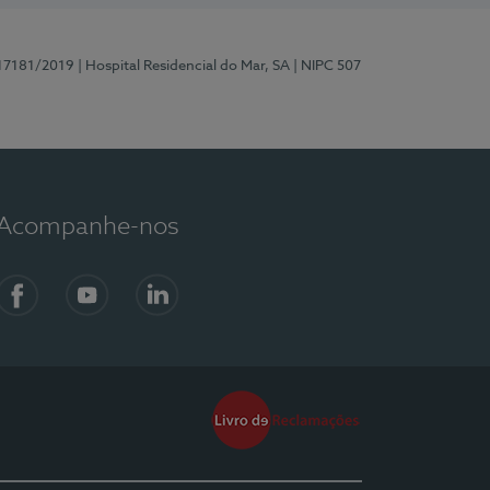
 17181/2019
| Hospital Residencial do Mar, SA
| NIPC 507
Acompanhe-nos
Facebook
YouTube
LinkedIn