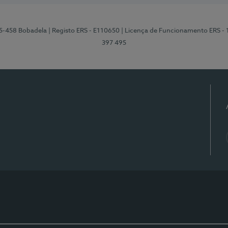
95-458 Bobadela
| Registo ERS - E110650
| Licença de Funcionamento ERS -
397 495