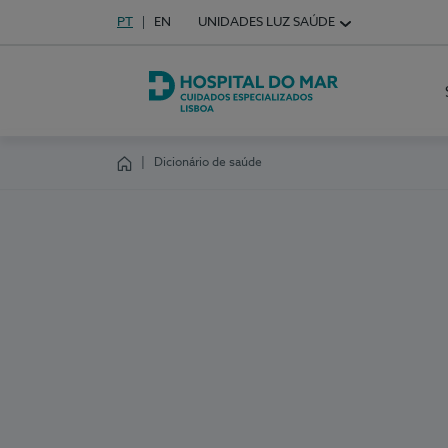
Idioma em Português
PT
English Language
EN
UNIDADES LUZ SAÚDE
Escolha o seu idioma
Hospital do Mar Lisboa
Dicionário de saúde
Homepage