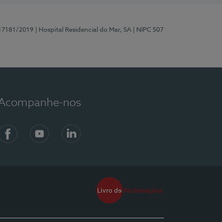
 17181/2019
| Hospital Residencial do Mar, SA
| NIPC 507
Acompanhe-nos
Facebook
YouTube
LinkedIn