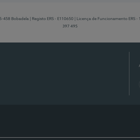
95-458 Bobadela
| Registo ERS - E110650
| Licença de Funcionamento ERS -
397 495