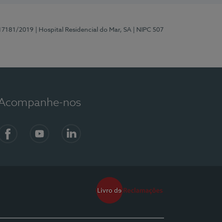
 17181/2019
| Hospital Residencial do Mar, SA
| NIPC 507
Acompanhe-nos
Facebook
YouTube
LinkedIn