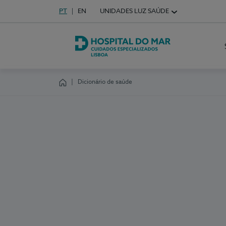
Idioma em Português
PT
English Language
EN
UNIDADES LUZ SAÚDE
Escolha o seu idioma
Hospital do Mar Lisboa
Dicionário de saúde
Homepage