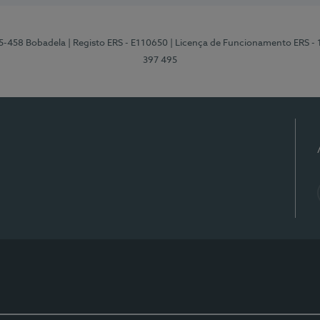
95-458 Bobadela
| Registo ERS - E110650
| Licença de Funcionamento ERS -
397 495